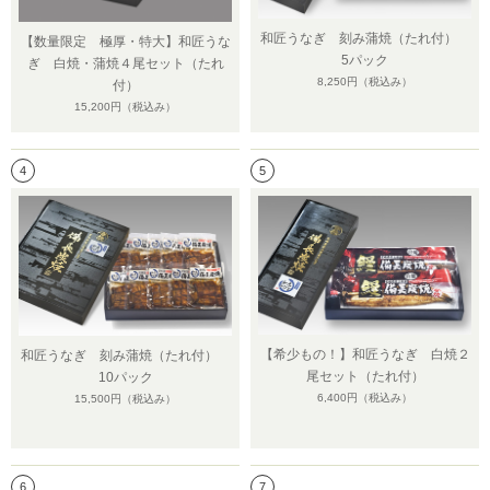
和匠うなぎ 刻み蒲焼（たれ付）
【数量限定 極厚・特大】和匠うな
5パック
ぎ 白焼・蒲焼４尾セット（たれ
8,250円
（税込み）
付）
15,200円
（税込み）
4
5
【希少もの！】和匠うなぎ 白焼２
和匠うなぎ 刻み蒲焼（たれ付）
尾セット（たれ付）
10パック
6,400円
（税込み）
15,500円
（税込み）
6
7