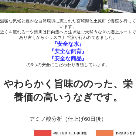
温暖な気候と豊かな自然環境に恵まれた宮崎県佐土原町で養殖を行って
います。
近くを流れる一ツ瀬川は日向灘へと注ぎ込む天然うなぎの遡上ルートで
あり古くからシラスウナギ漁が行われてきました。
『安全な水』
『安全な飼育』
『安全な商品』
の3つの安全にこだわわり養殖しています。
やわらかく旨味ののった、栄
養価の高いうなぎです。
アミノ酸分析（仕上げ60日後）