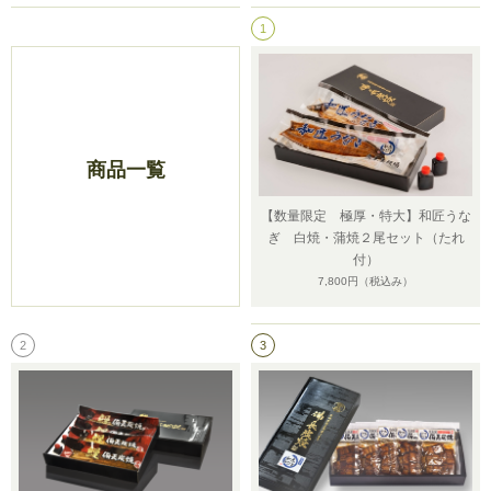
1
商品一覧
【数量限定 極厚・特大】和匠うな
ぎ 白焼・蒲焼２尾セット（たれ
付）
7,800円
（税込み）
2
3