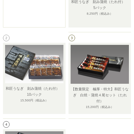
和匠うなぎ 刻み蒲焼（たれ付）
5パック
8,250円
（税込み）
2
3
和匠うなぎ 刻み蒲焼（たれ付）
【数量限定 極厚・特大】和匠うな
10パック
ぎ 白焼・蒲焼４尾セット（たれ
15,500円
（税込み）
付）
15,200円
（税込み）
4