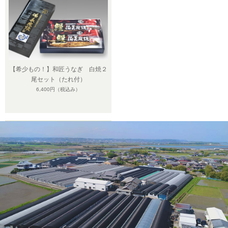
【希少もの！】和匠うなぎ 白焼２
尾セット（たれ付）
6,400円
（税込み）